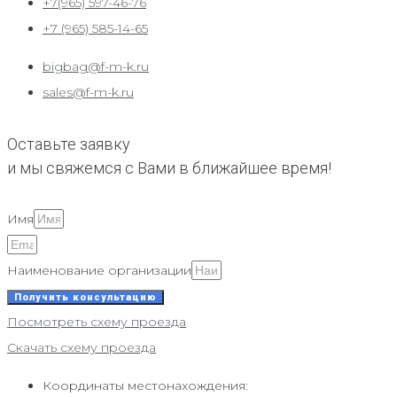
+7(965) 597-46-76
+7 (965) 585-14-65
bigbag@f-m-k.ru
sales@f-m-k.ru
Оставьте заявку
и мы свяжемся с Вами в ближайшее время!
Имя
Наименование организации
Получить консультацию
Посмотреть схему проезда
Скачать схему проезда
Координаты местонахождения: