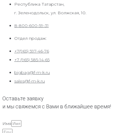
Республика Татарстан,
г. Зеленодольск, ул. Волжская, 10.
8-800-600-59-31
Отдел продаж:
+7(965) 597-46-76
+7 (965) 585-14-65
bigbag@f-m-k.ru
sales@f-m-k.ru
Оставьте заявку
и мы свяжемся с Вами в ближайшее время!
Имя