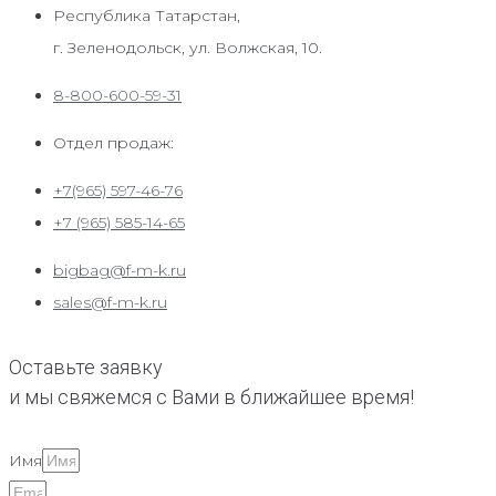
Республика Татарстан,
г. Зеленодольск, ул. Волжская, 10.
8-800-600-59-31
Отдел продаж:
+7(965) 597-46-76
+7 (965) 585-14-65
bigbag@f-m-k.ru
sales@f-m-k.ru
Оставьте заявку
и мы свяжемся с Вами в ближайшее время!
Имя