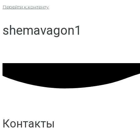
Перейти к контенту
shemavagon1
Контакты