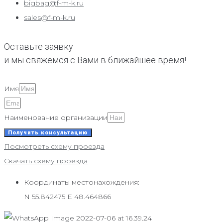
bigbag@f-m-k.ru
sales@f-m-k.ru
Оставьте заявку
и мы свяжемся с Вами в ближайшее время!
Имя
Наименование организации
Получить консультацию
Посмотреть схему проезда
Скачать схему проезда
Координаты местонахождения:
N 55.842475 E 48.464866