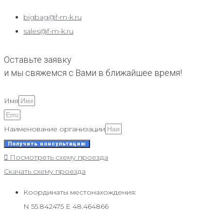
bigbag@f-m-k.ru
sales@f-m-k.ru
Оставьте заявку
и мы свяжемся с Вами в ближайшее время!
Имя
Наименование организации
Получить консультацию
Посмотреть схему проезда
Скачать схему проезда
Координаты местонахождения:
N 55.842475 E 48.464866